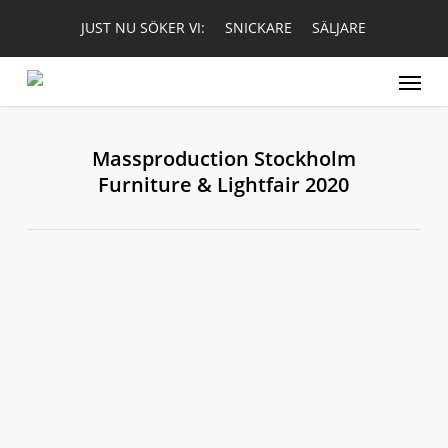
Skip
JUST NU SÖKER VI:
SNICKARE
SÄLJARE
to
main
Menu
content
Massproduction Stockholm
Furniture & Lightfair 2020