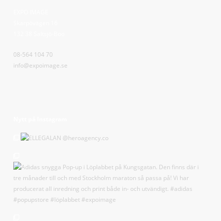
EXPO IMAGE
Skarpövägen 16
132 38 Saltsjö-Boo
08-564 104 70
info@expoimage.se
Nytt på Instagram