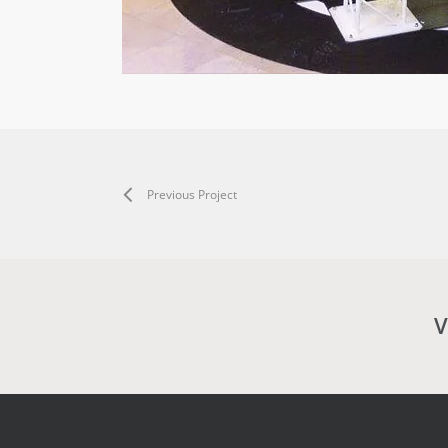
Previous Project
V