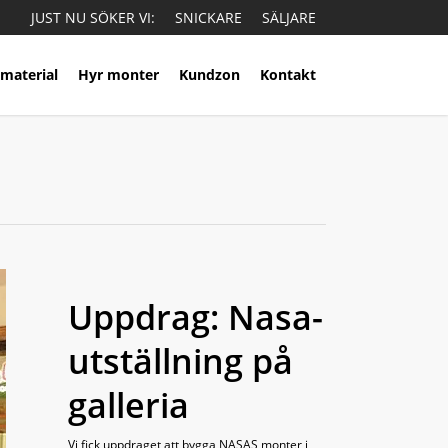
JUST NU SÖKER VI:
SNICKARE
SÄLJARE
material
Hyr monter
Kundzon
Kontakt
Uppdrag: Nasa-
utställning på
galleria
Vi fick uppdraget att bygga NASAS monter i