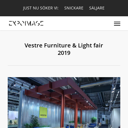
Skip
JUST NU SÖKER VI:
SNICKARE
SÄLJARE
to
main
Menu
content
Vestre Furniture & Light fair
2019