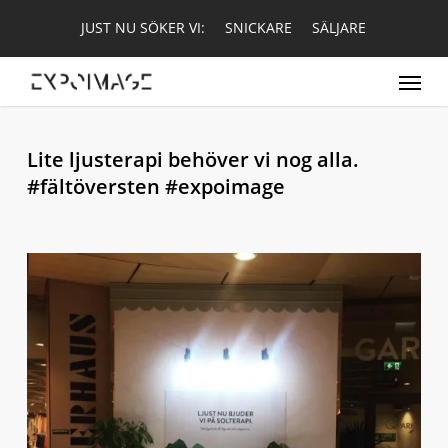
Skip
JUST NU SÖKER VI:
SNICKARE
SÄLJARE
to
main
Menu
content
Lite ljusterapi behöver vi nog alla.
#fältöversten #expoimage