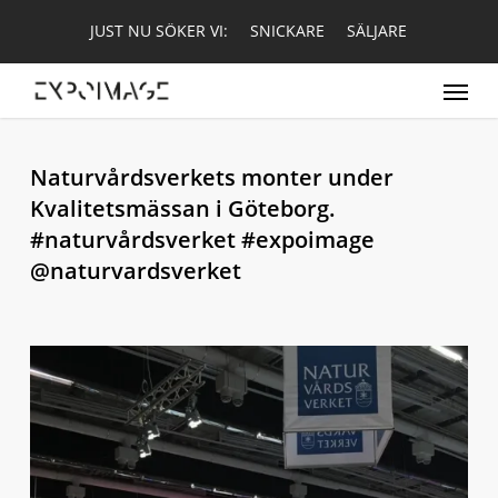
Skip
JUST NU SÖKER VI:
SNICKARE
SÄLJARE
to
main
Menu
content
Naturvårdsverkets monter under
Kvalitetsmässan i Göteborg.
#naturvårdsverket #expoimage
@naturvardsverket