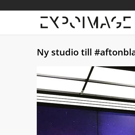
Skip
to
main
content
Ny studio till #aftonb