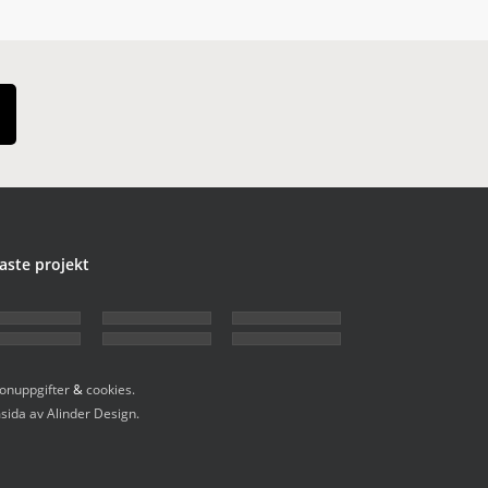
aste projekt
onuppgifter
&
cookies.
ida av Alinder Design.