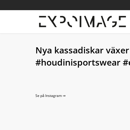
Skip
to
main
content
Nya kassadiskar växer
#houdinisportswear 
Se på Instagram ⇒