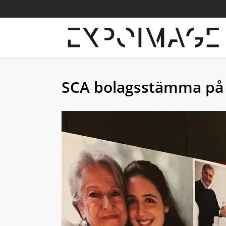
Skip
to
main
content
SCA bolagsstämma på 